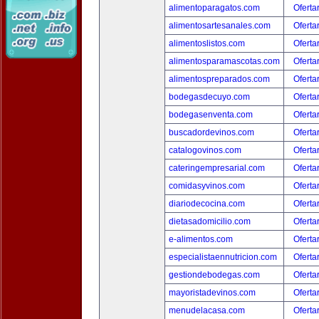
alimentoparagatos.com
Oferta
alimentosartesanales.com
Oferta
alimentoslistos.com
Oferta
alimentosparamascotas.com
Oferta
alimentospreparados.com
Oferta
bodegasdecuyo.com
Oferta
bodegasenventa.com
Oferta
buscadordevinos.com
Oferta
catalogovinos.com
Oferta
cateringempresarial.com
Oferta
comidasyvinos.com
Oferta
diariodecocina.com
Oferta
dietasadomicilio.com
Oferta
e-alimentos.com
Oferta
especialistaennutricion.com
Oferta
gestiondebodegas.com
Oferta
mayoristadevinos.com
Oferta
menudelacasa.com
Oferta