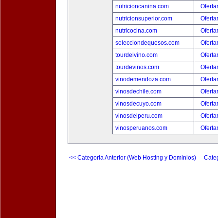
nutricioncanina.com
Oferta
nutricionsuperior.com
Oferta
nutricocina.com
Oferta
selecciondequesos.com
Oferta
tourdelvino.com
Oferta
tourdevinos.com
Oferta
vinodemendoza.com
Oferta
vinosdechile.com
Oferta
vinosdecuyo.com
Oferta
vinosdelperu.com
Oferta
vinosperuanos.com
Oferta
<< Categoria Anterior (Web Hosting y Dominios)
Categ