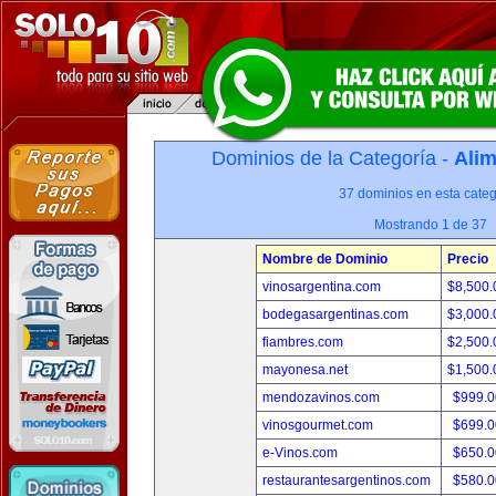
Dominios de la Categoría -
Alim
37 dominios en esta categ
Mostrando 1 de 37
Nombre de Dominio
Precio
vinosargentina.com
$8,500
bodegasargentinas.com
$3,000
fiambres.com
$2,500
mayonesa.net
$1,500
mendozavinos.com
$999.
vinosgourmet.com
$699.
e-Vinos.com
$650.
restaurantesargentinos.com
$580.