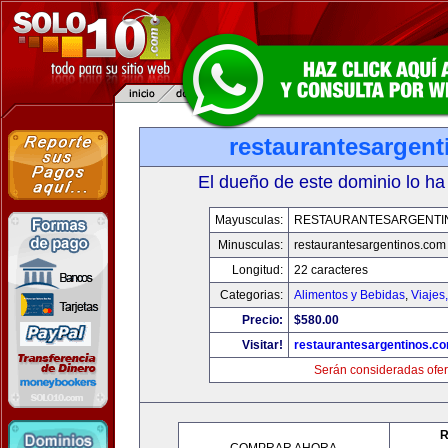
restaurantesargen
El dueño de este dominio lo ha
Mayusculas:
RESTAURANTESARGENTI
Minusculas:
restaurantesargentinos.com
Longitud:
22 caracteres
Categorias:
Alimentos y Bebidas
,
Viajes
Precio:
$580.00
Visitar!
restaurantesargentinos.c
Serán consideradas ofer
R