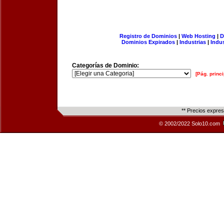
Registro de Dominios
|
Web Hosting
|
D
Dominios Expirados
|
Industrias
|
Indu
Categorías de Dominio:
[Pág. princi
** Precios expre
© 2002/2022 Solo10.com