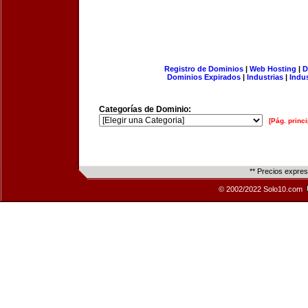
Registro de Dominios
|
Web Hosting
|
D
Dominios Expirados
|
Industrias
|
Indu
Categorías de Dominio:
[Pág. princi
** Precios expre
© 2002/2022 Solo10.com