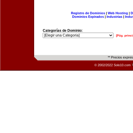
Registro de Dominios
|
Web Hosting
|
D
Dominios Expirados
|
Industrias
|
Indu
Categorías de Dominio:
[Pág. princi
** Precios expre
© 2002/2022 Solo10.com