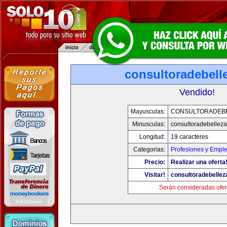
consultoradebell
Vendido!
Mayusculas:
CONSULTORADEB
Minusculas:
consultoradebellez
Longitud:
19 caracteres
Categorias:
Profesiones y Empl
Precio:
Realizar una oferta
Visitar!
consultoradebelle
Serán consideradas ofer