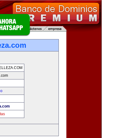
eza.com
ELLEZA.COM
a.com
eo
!
za.com
tas