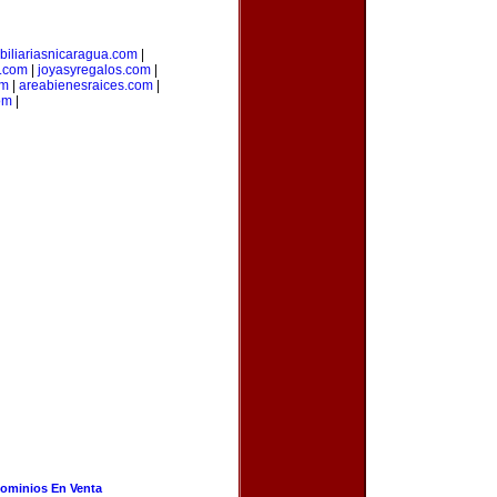
biliariasnicaragua.com
|
.com
|
joyasyregalos.com
|
om
|
areabienesraices.com
|
om
|
ominios En Venta