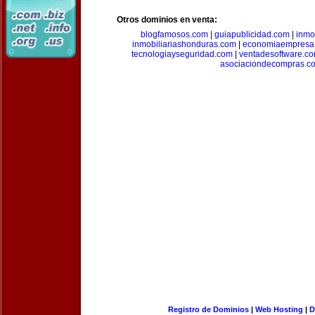
Otros dominios en venta:
blogfamosos.com
|
guiapublicidad.com
|
inmo
inmobiliariashonduras.com
|
economiaempresa
tecnologiayseguridad.com
|
ventadesoftware.c
asociaciondecompras.c
Registro de Dominios
|
Web Hosting
|
D