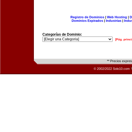
Registro de Dominios
|
Web Hosting
|
D
Dominios Expirados
|
Industrias
|
Indu
Categorías de Dominio:
[Pág. princi
** Precios expre
© 2002/2022 Solo10.com