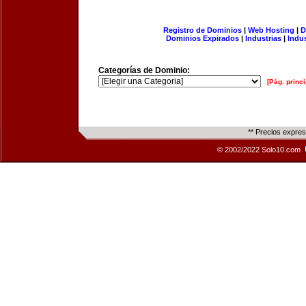
Registro de Dominios
|
Web Hosting
|
D
Dominios Expirados
|
Industrias
|
Indu
Categorías de Dominio:
[Pág. princi
** Precios expre
© 2002/2022 Solo10.com