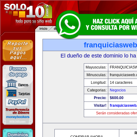
franquiciaswe
El dueño de este dominio lo ha
Mayusculas:
FRANQUICIAS
Minusculas:
franquiciasweb
Longitud:
14 caracteres
Categorias:
Negocios
Precio:
$600.00
Visitar!
franquiciasweb
Serán consideradas ofer
R