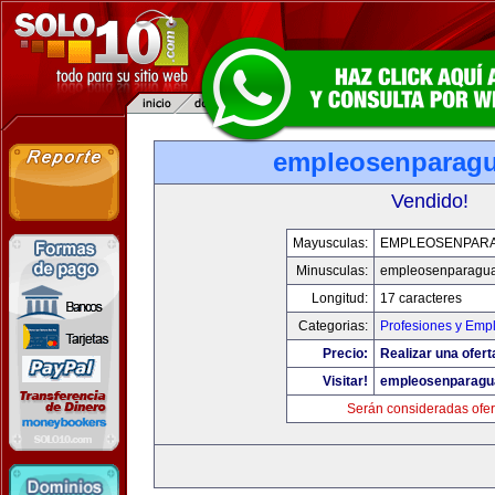
empleosenparag
Vendido!
Mayusculas:
EMPLEOSENPAR
Minusculas:
empleosenparagu
Longitud:
17 caracteres
Categorias:
Profesiones y Emp
Precio:
Realizar una ofert
Visitar!
empleosenparagu
Serán consideradas ofer