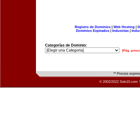
Registro de Dominios
|
Web Hosting
|
D
Dominios Expirados
|
Industrias
|
Indu
Categorías de Dominio:
[Pág. princi
** Precios expre
© 2002/2022 Solo10.com