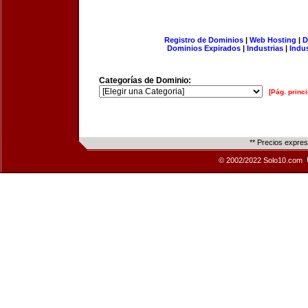
Registro de Dominios
|
Web Hosting
|
D
Dominios Expirados
|
Industrias
|
Indu
Categorías de Dominio:
[Pág. princi
** Precios expre
© 2002/2022 Solo10.com