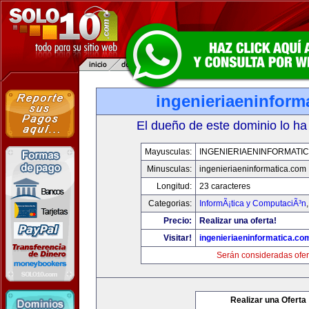
ingenieriaeninform
El dueño de este dominio lo ha
Mayusculas:
INGENIERIAENINFORMATI
Minusculas:
ingenieriaeninformatica.com
Longitud:
23 caracteres
Categorias:
InformÃ¡tica y ComputaciÃ³n
Precio:
Realizar una oferta!
Visitar!
ingenieriaeninformatica.co
Serán consideradas ofer
Realizar una Oferta