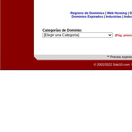
Registro de Dominios
|
Web Hosting
|
D
Dominios Expirados
|
Industrias
|
Indu
Categorías de Dominio:
[Pág. princi
** Precios expre
© 2002/2022 Solo10.com