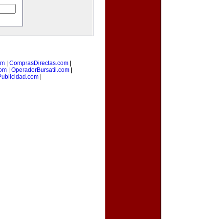
om
|
ComprasDirectas.com
|
com
|
OperadorBursatil.com
|
Publicidad.com
|