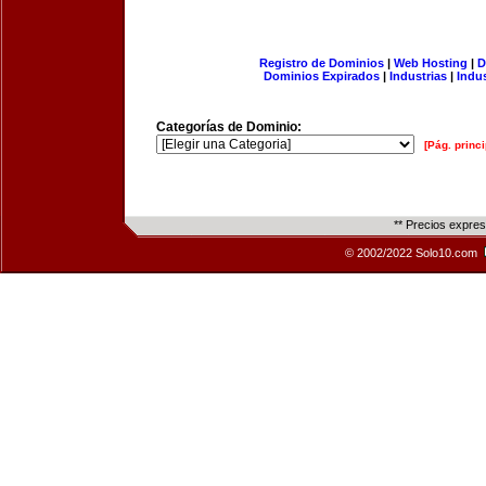
Registro de Dominios
|
Web Hosting
|
D
Dominios Expirados
|
Industrias
|
Indu
Categorías de Dominio:
[Pág. princi
** Precios expre
© 2002/2022 Solo10.com